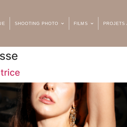
UE
SHOOTING PHOTO
FILMS
PROJETS 
esse
trice