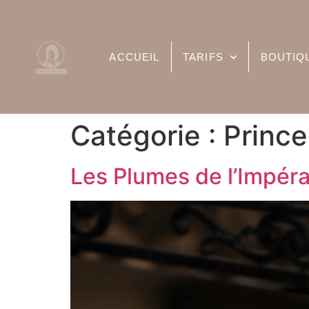
ACCUEIL
TARIFS
BOUTIQ
Catégorie :
Princ
Les Plumes de l’Impéra