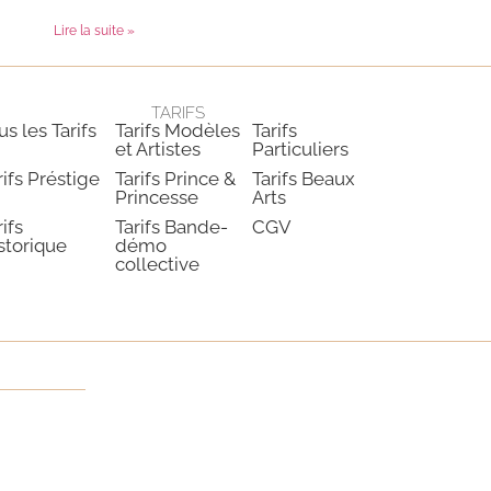
Lire la suite »
TARIFS
us les Tarifs
Tarifs Modèles
Tarifs
et Artistes
Particuliers
rifs Préstige
Tarifs Prince &
Tarifs Beaux
Princesse
Arts
rifs
Tarifs Bande-
CGV
storique
démo
collective