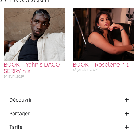
BOOK – Yahnis DAGO
BOOK – Roselène n°1
SERRY n°2
18 janvier 2024
19 avril 2025
Découvrir
Partager
Tarifs