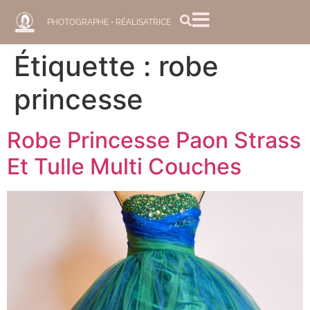
PHOTOGRAPHE • RÉALISATRICE
Étiquette :
robe
princesse
Robe Princesse Paon Strass
Et Tulle Multi Couches