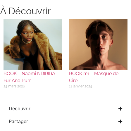
À Découvrir
BOOK – Naomi NDIRIRA –
BOOK n°1 – Masque de
Fur And Purr
Cire
24 mars 2026
11 janvier 2024
Découvrir
Partager